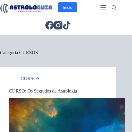
Pular
para
Início
o
conteúdo
Categoria
CURSOS
CURSOS
CURSO: Os Segredos da Astrologia